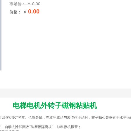
市场价：
￥
0.00
0.00
价格： ￥
电梯电机外转子磁钢粘贴机
可以摆动
90
°竖立。也就是说，在取完成品与装待作业品时，转子轴心是垂直于水平面
长，自动去除和回收“防摩擦隔离块”，缺料停机报警；