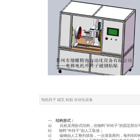
电机转子 磁瓦 粘贴 自动化设备
一、
结构形式：
a)
此机采用卧式结构，但物料“外转子”的固定部分
b)
物料“外转子”由人工取放；
c)
磁钢由人工整列填装，一次填装两列，每列
400